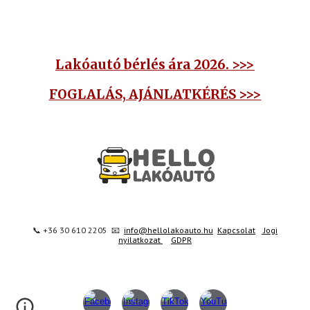
Lakóautó bérlés ára 2026. >>>
FOGLALÁS, AJÁNLATKÉRÉS >>>
📞 +36 30 610 2205 📧
info@hellolakoauto.hu
Kapcsolat
Jogi
nyilatkozat
GDPR