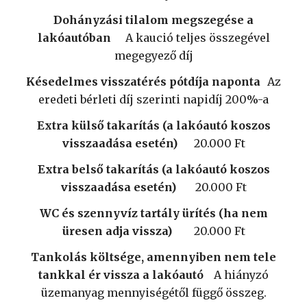
Dohányzási tilalom megszegése a
lakóautóban
A kaució teljes összegével
megegyező díj
Késedelmes visszatérés pótdíja naponta
Az
eredeti bérleti díj szerinti napidíj 200%-a
Extra külső takarítás (a lakóautó koszos
visszaadása esetén)
20.000 Ft
Extra belső takarítás (a lakóautó koszos
visszaadása esetén)
20.000 Ft
WC és szennyvíz tartály ürítés (ha nem
üresen adja vissza)
20.000 Ft
Tankolás költsége, amennyiben nem tele
tankkal ér vissza a lakóautó
A hiányzó
üzemanyag mennyiségétől függő összeg.