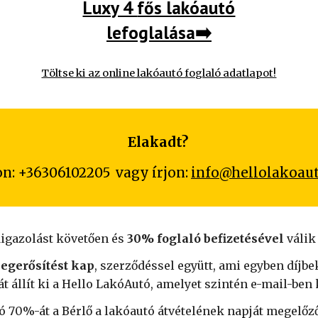
Luxy 4
fős lakóautó
lefoglalása
➡️
Töltse ki az online lakóautó foglaló adatlapot!
Elakadt?
on: +36306102205 vagy írjon:
info@hellolakoau
aigazolást követően és
30% foglaló befizetésével
válik
egerősítést kap
,
szerződéssel
együtt, ami egyben díjbe
t állít ki a Hello LakóAutó, amelyet szintén e-mail-ben 
ó 70%-át a Bérlő a lakóautó átvételének napját megelőző 7