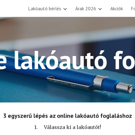
Lakóautó bérlés
Árak 2026
Akciók
Fo
ip to main content
Skip to navigat
e lakóautó fo
3 egyszerű lépés az online lakóautó foglaláshoz
1.
Válassza ki a lakóautót!