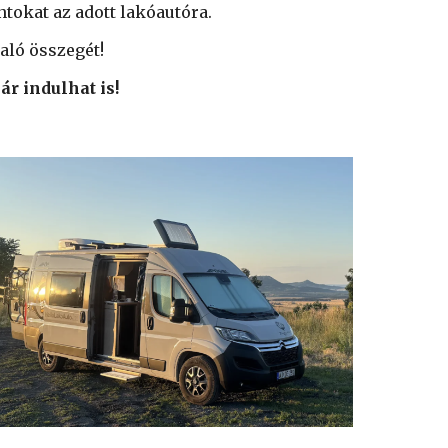
ontokat az adott lakóautóra.
laló összegét!
ár indulhat is!