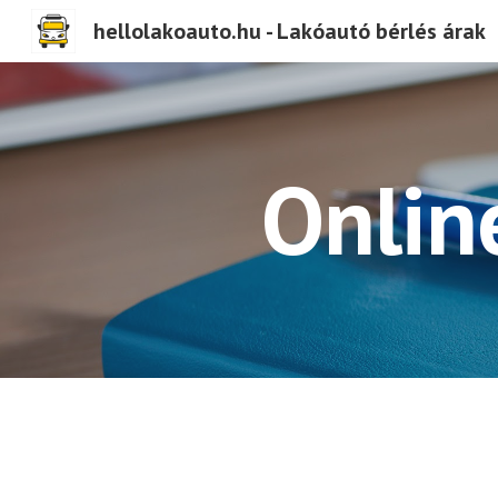
hellolakoauto.hu - Lakóautó bérlés árak
Sk
Onlin