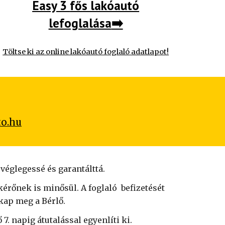
Easy 3
fős lakóautó
lefoglalása
➡️
Töltse ki az online lakóautó foglaló adatlapot!
to.hu
 véglegessé és garantálttá.
kérőnek is minősül. A foglaló
befizetését
kap meg a Bérlő.
. napig átutalással egyenlíti ki.