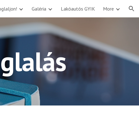
glaljon!
Galéria
Lakóautós GYIK
More
ion
glalás