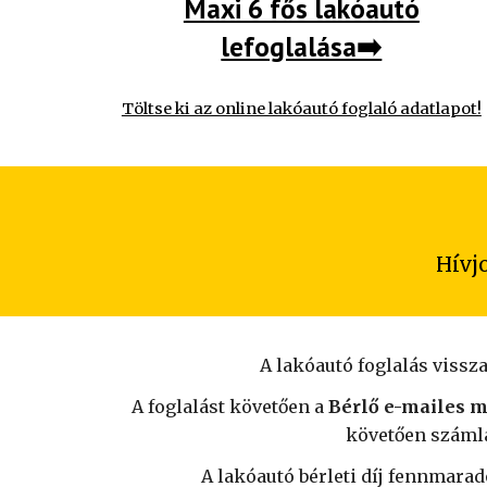
Maxi 6 fős lakóautó
lefoglalása➡️
Töltse ki az online lakóautó foglaló adatlapot!
Hívj
A lakóautó foglalás vissz
A foglalást követően a
Bérlő e-mailes m
követően számlá
A lakóautó bérleti díj fennmarad