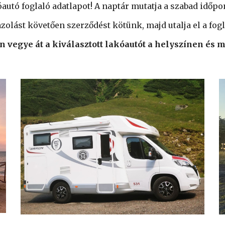
óautó foglaló adatlapot! A naptár mutatja a szabad időp
zolást követően szerződést kötünk, majd utalja el a fog
 vegye át a kiválasztott lakóautót a helyszínen és m