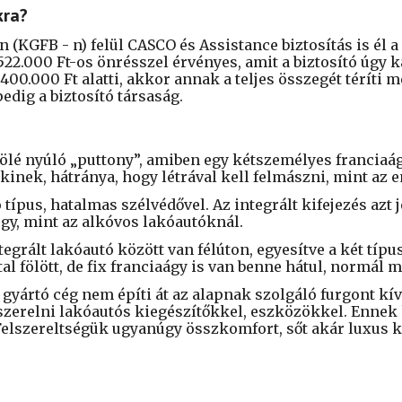
kra?
 (KGFB - n) felül CASCO és Assistance biztosítás is él
5
22
.000 Ft-os
önrésszel érvényes, amit a biztosító úgy 
 400.000 Ft alatti, akkor annak a teljes összegét téríti m
pedig a biztosító társaság.
fölé nyúló „puttony”, amiben egy kétszemélyes franciaág
inek, hátránya, hogy létrával kell felmászni, mint az e
típus, hatalmas szélvédővel. Az integrált kifejezés azt j
úgy, mint az alkóvos lakóautóknál.
tegrált lakóautó között van félúton, egyesítve a két típu
tal fölött, de fix franciaágy is van benne hátul, normál
gyártó cég nem építi át az alapnak szolgáló furgont kív
szerelni lakóautós kiegészítőkkel, eszközökkel. Enne
lszereltségük ugyanúgy összkomfort, sőt akár luxus kat