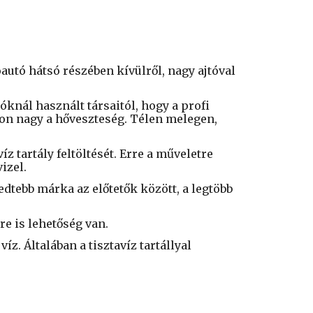
tó hátsó részében kívülről, nagy ajtóval
nál használt társaitól, hogy a profi
okon nagy a hőveszteség. Télen melegen,
z tartály feltöltését. Erre a műveletre
izel.
edtebb márka az előtetők között, a legtöbb
re is lehetőség van.
z. Általában a tisztavíz tartállyal