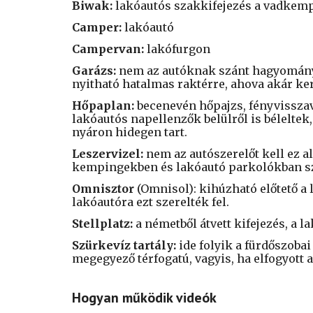
Biwak:
lakóautós szakkifejezés a vadkemp
Camper:
lakóautó
Campervan:
lakófurgon
Garázs:
nem az autóknak szánt hagyományo
nyitható hatalmas raktérre, ahova akár ke
Hőpaplan:
becenevén hőpajzs, fényvisszav
lakóautós napellenzők belülről is béleltek
nyáron hidegen tart.
Leszervizel:
nem az autószerelőt kell ez ala
kempingekben és lakóautó parkolókban szer
Omnisztor
(Omnisol): kihúzható előtető a 
lakóautóra ezt szerelték fel.
Stellplatz:
a németből átvett kifejezés, a l
Szürkevíz tartály:
ide folyik a fürdőszobai
megegyező térfogatú, vagyis, ha elfogyott a 
Hogyan működik videók