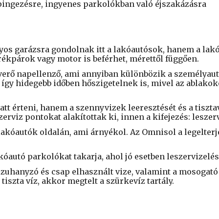
ingezésre, ingyenes parkolókban való éjszakázásra
s garázsra gondolnak itt a lakóautósok, hanem a lakóau
rékpárok vagy motor is beférhet, mérettől függően.
erő napellenző, ami annyiban különbözik a személyautók
, így hidegebb időben hőszigetelnek is, mivel az ablak
tt érteni, hanem a szennyvizek leeresztését és a tisztaví
viz pontokat alakítottak ki, innen a kifejezés: leszerv
lakóautók oldalán, ami árnyékol. Az Omnisol a legelterj
akóautó parkolókat takarja, ahol jó esetben leszervizelés
 zuhanyzó és csap elhasznált vize, valamint a mosogató ví
tiszta víz, akkor megtelt a szürkevíz tartály.