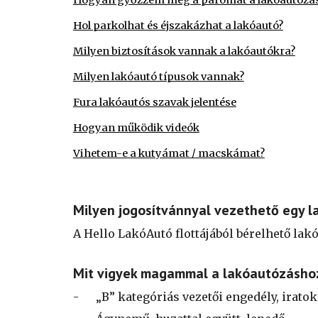
Hogyan győzzem meg a páromat a lakóautózás
Hol parkolhat és éjszakázhat a lakóautó?
Milyen biztosítások vannak a lakóautókra?
Milyen lakóautó típusok vannak?
Fura lakóautós szavak jelentése
Hogyan működik videók
Vihetem-e a kutyámat / macskámat?
Milyen jogosítvánnyal vezethető egy l
A Hello LakóAutó flottájából bérelhető la
Mit vigyek magammal a lakóautózásho
-
„B” kategóriás vezetői engedély, iratok