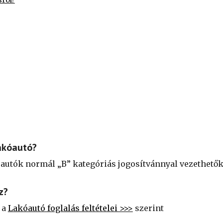
ról?
akóautó?
kóautók normál „B” kategóriás jogosítvánnyal vezethetők
z?
 a
Lakóautó foglalás feltételei >>>
szerint