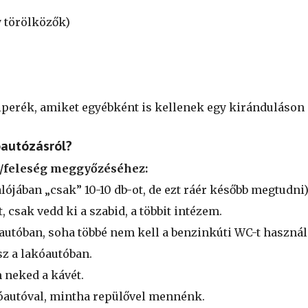
y törölközők)
iperék, amiket egyébként is kellenek egy kiránduláson
autózásról?
ő/feleség meggyőzéséhez:
lójában „csak” 10-10 db-ot, de ezt ráér később megtudni)
 csak vedd ki a szabid, a többit intézem.
óautóban, soha többé nem kell a benzinkúti WC-t haszná
z a lakóautóban.
 neked a kávét.
kóautóval, mintha repülővel mennénk.