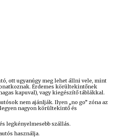
ó, ott ugyanúgy meg lehet állni vele, mint
 vonatkoznak. Érdemes körültekintőnek
magas kapuval), vagy kiegészítő táblákkal.
autósok nem ajánlják. Ilyen „no go” zóna az
 legyen nagyon körültekintő és
 és legkényelmesebb szállás.
utós használja.