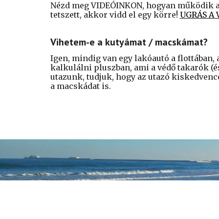
Nézd meg VIDEÓINKON, hogyan működik a ko
tetszett, akkor vidd el egy körre!
UGRÁS A 
Vihetem-e a kutyámat / macskámat?
Igen, mindig van egy lakóautó a flottában, 
kalkulálni pluszban, ami a védő takarók (és
utazunk, tudjuk, hogy az utazó kiskedvenc
a macskádat is.