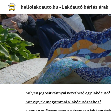
hellolakoauto.hu - Lakóautó bérlés árak
Sk
Milyen jogosítvánnyal vezethető egy lakóautó?
Mit vigyek magammal a lakóautózáshoz?