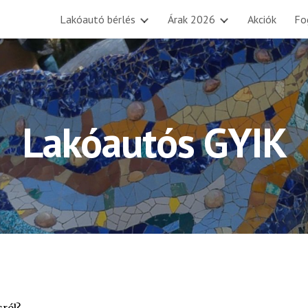
Lakóautó bérlés
Árak 2026
Akciók
Fo
ip to main content
Skip to navigat
Lakóautós GYIK