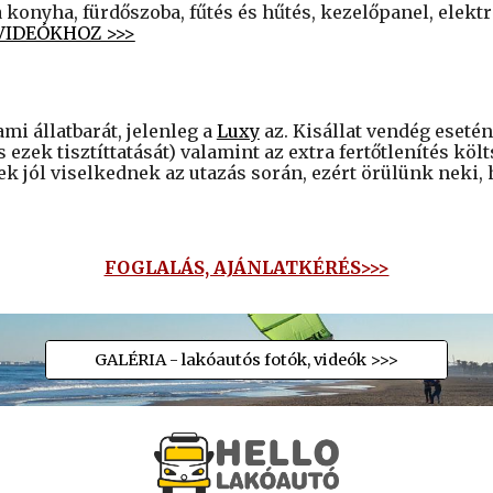
nyha, fürdőszoba, fűtés és hűtés, kezelőpanel, elekt
VIDEÓKHOZ >>>
ami állatbarát, jelenleg a
Luxy
az. Kisállat vendég esetén
 ezek tisztíttatását) valamint az extra fertőtlenítés köl
ek jól viselkednek az utazás során, ezért örülünk neki
FOGLALÁS, AJÁNLATKÉRÉS>>>
GALÉRIA - lakóautós fotók, videók >>>