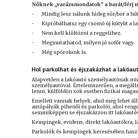
Nőknek „varázsmondatok” a barát/férj
-
Mindig lesz nálunk hideg sör/bor a hű
-
Kipróbálhatsz egy csomó új kütyüt a l
-
Nem kell kiöltözni a reggelihez.
-
Megmutathatod, milyen jó sofőr vagy.
-
Még spórolunk is.
Hol parkolhat és éjszakázhat a lakóau
Alapvetően a lakóautó személyautónak minős
személyautóval. Értelemszerűen, a megáll
lenni, külföldön sok esetben fizikai magas
Emellett vannak helyek, ahol meg lehet áll
autópályák pihenői és parkolói, ahol reng
semmiképpen se éjszakázzon itt lakóautó
Kempingek, evidens, direkt lakóautókra, l
Parkolók és kempingek keresésében haszno