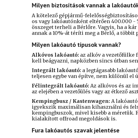
Milyen biztosítások vannak a lakóautó
A kötelező gépjármű-felelősségbiztosításon
os
vagy lakóautónként
eltérően
400.000 - 
összeget terheli a Bérlőre. Vagyis, ha a kár
annak a 10%-át téríti meg a Bérlő, a többit 
Milyen l
akóautó típusok vannak?
Alkóvos lakóautó:
az alkóv a vezetőfülke 
kell beágyazni, napközben sincs útban senk
Integrált lakóautó:
a legtágasabb lakóautó 
teljesen egybe van építve, nem különül el 
Félintegrált lakóautó:
Az alkóvos és az in
az elejében a vezetőülés vagy az étkező asz
Kempingbusz / Kastenwagen:
A lakóautó 
igyekszik maximálisan kihasználni és fel
kempingbuszok, mivel kisebb a méretük. Fe
kialakított offroad megoldások is.
Fura lakóautós szavak jelentése