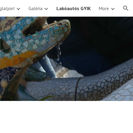
glaljon!
Galéria
Lakóautós GYIK
More
ion