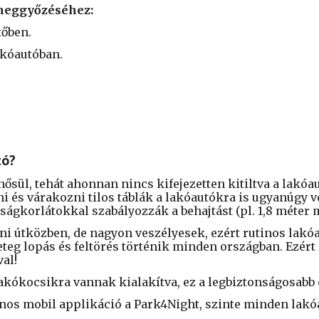
 meggyőzéséhez:
tőben.
akóautóban.
tó?
ül, tehát ahonnan nincs kifejezetten kitiltva a lakóaut
ni és várakozni tilos táblák a lakóautókra is ugyanúgy
ságkorlátokkal szabályozzák a behajtást (pl. 1,8 méter 
ni útközben, de nagyon veszélyesek, ezért rutinos lakó
eteg lopás és feltörés történik minden országban. Ezért
val!
akókocsikra vannak kialakítva, ez a legbiztonságosabb
s mobil applikáció a Park4Night, szinte minden lakóa