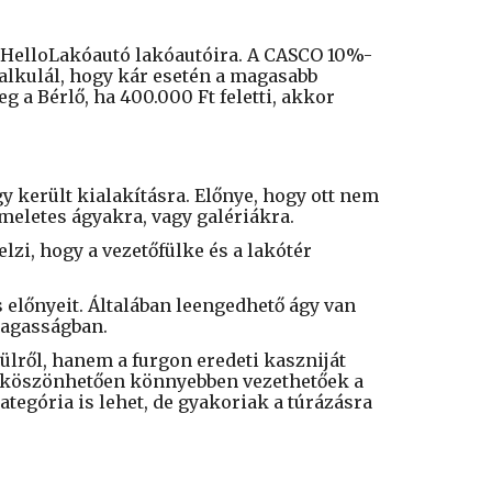
 a HelloLakóautó lakóautóira. A CASCO 10%-
kalkulál, hogy kár esetén a magasabb
eg a Bérlő, ha 400.000 Ft feletti, akkor
y került kialakításra. Előnye, hogy ott nem
meletes ágyakra, vagy galériákra.
elzi, hogy a vezetőfülke és a lakótér
s előnyeit. Általában leengedhető ágy van
 magasságban.
ülről, hanem a furgon eredeti kaszniját
k köszönhetően könnyebben vezethetőek a
egória is lehet, de gyakoriak a túrázásra