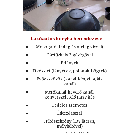
Lakóautós konyha berendezése
Mosogató (hideg és meleg vízzel)
Gáztűzhely
3
gázégővel
Edények
Étkészlet (tányérok, poharak, bögrék)
Evőeszközök (kanál, kés, villa, kis
kanál)
Merőkanál, keverő kanál,
kenyérszeletelő nagy kés
Fedeles szemetes
Étkezőasztal
Hűtőszekrény (137 literes,
mélyhűtővel)