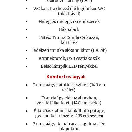
Szürkevíz tartály (100 l)
WC kazetta (hozzá illő higiénikus WC
tablettával)
Hideg és meleg víz rendszerek
Gázpalack
Fűtés: Truma Combi C4 kazán,
körfűtés
Fedélzeti munka akkumulátor (100 Ah)
Konnektorok, USB csatlakozók
Belső lámpák LED fényekkel
Komfortos ágyak
Franciaágy hátul keresztben (140 cm
széles)
Franciaágy elől az alkovban,
vezetőfülke felett (140 cm széles)
Étkezőasztalból kialakítható pótágy,
gyermekek részére (135 cm széles)
Franciaágyak
matra
cai
rugalmas léc
alapokon