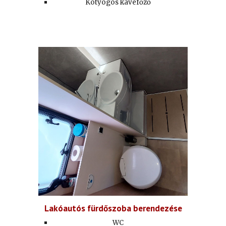
Kotyogós kávéfőző
Lakóautós fürdőszoba berendezése
WC