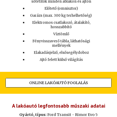
sötétítők minden ablakon és ajtón
Előtető (omnisztor)
Garázs (max. 300 kg terhelhetőség)
Elektromos csatlakozó, átalakító,
hosszabbító
Víztömlő
Fényvisszaverő tábla, láthatósági
mellények
Elakadásjelző, elsősegélydoboz
Ajtó felett külső világítás
ONLINE LAKÓAUTÓ FOGLALÁS
A lakóautó legfontosabb műszaki adatai
Gyártó, típus:
Ford Transit - Rimor Evo 5