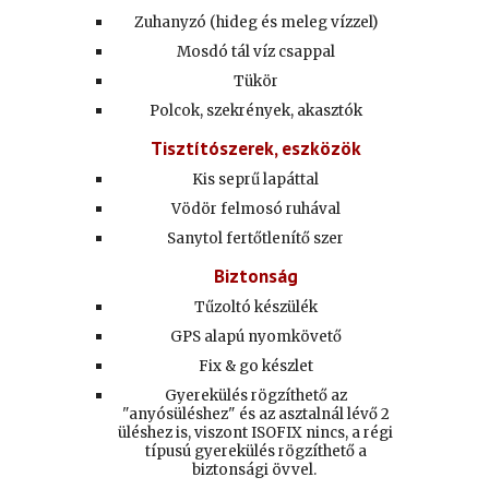
Zuhanyzó (hideg és meleg vízzel)
Mosdó tál víz csappal
Tükör
Polcok, szekrények, akasztók
Tisztítószerek, eszközök
Kis seprű lapáttal
Vödör felmosó ruhával
Sanytol fertőtlenítő szer
Biztonság
Tűzoltó készülék
GPS alapú nyomkövető
Fix & go készlet
Gyerekülés rögzíthető az
"anyósüléshez" és az asztalnál lévő 2
üléshez is, viszont ISOFIX nincs, a régi
típusú gyerekülés rögzíthető a
biztonsági övvel.