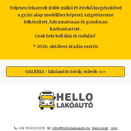
Teljesen felszerelt (több millió Ft értékű kiegészítővel
a gyári alap modellhez képest), szigetüzemre
felkészített, folyamatosan és gondosan
karbantartott.
Csak bele kell ülni és indulás!
* 2026. októberi átadás esetén
GALÉRIA - lakóautós fotók, videók >>>
📞 +36 30 610 2205 📧
info@hellolakoauto.hu
Kapcsolat
Jogi