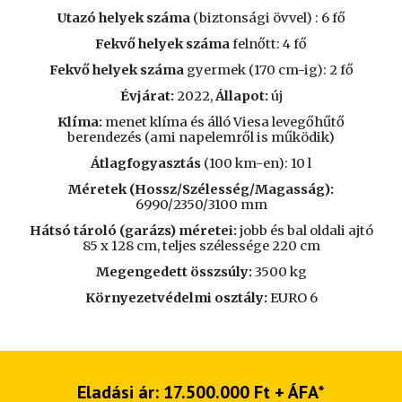
Utazó helyek száma
(biztonsági övvel) :
6
fő
Fekvő helyek száma
felnőtt:
4
fő
Fekvő helyek száma
gyermek (170 cm-ig):
2
fő
Évjárat:
2022,
Állapot:
új
Klíma:
menet klíma és álló
Viesa levegőhűtő
berendezés (ami napelemről is működik)
Átlagfogyasztás
(100 km-en): 10 l
Méretek (Hossz/Szélesség/Magasság):
6
990/2350/
310
0
mm
Hátsó tároló (garázs) méretei:
jobb és bal oldali ajtó
85 x 128 cm, teljes szélessége 220 cm
Megengedett összsúly:
3500 kg
Környezetvédelmi osztály:
EURO 6
Eladási ár: 17.500.000 Ft + ÁFA*