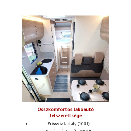
Összkomfortos lakóautó
felszereltsége
Frissvíz tartály (1
00
l)