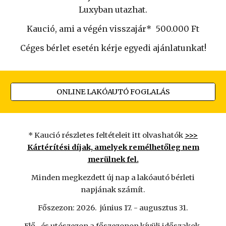
Luxyban utazhat.
Kaució, ami a végén visszajár*
500.000 Ft
Céges bérlet esetén kérje egyedi ajánlatunkat!
ONLINE LAKÓAUTÓ FOGLALÁS
* Kaució részletes feltételeit itt olvashatók
>>>
Kártérítési díjak, amelyek remélhetőleg nem
merülnek fel.
Minden megkezdett új nap a lakóautó bérleti
napjának számít.
Főszezon: 2026. június 17. - augusztus 31.