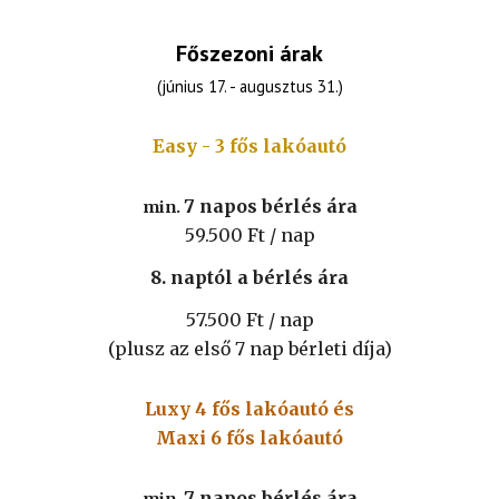
Főszezoni árak
(június 17. - augusztus 31.)
Easy - 3 fős lakóautó
7 napos bérlés ára
min.
5
9.5
00 Ft / nap
8. naptól a bérlés ára
5
7.5
00 Ft
/ nap
(plusz az első 7 nap bérleti díja)
Luxy 4 fős lakóautó és
Maxi 6 fős lakóautó
7 napos bérlés ára