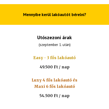
Mennyibe kerül lakóautót bérelni?
U
tószezoni árak
(szeptember 1. után)
Easy - 3 fős lakóautó
49.50
0 Ft / nap
Luxy 4 fős lakóautó és
Maxi 6 fős lakóautó
54.50
0 Ft / nap