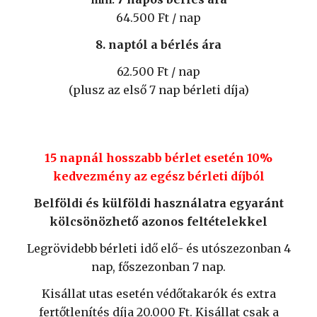
min.
64
.
5
00 Ft / nap
8. naptól a bérlés ára
62
.
5
00 Ft / nap
(plusz az első 7 nap bérleti díja)
15 napnál hosszabb bérlet esetén 10%
kedvezmény az egész bérleti díjból
Belföldi és külföldi használatra egyaránt
kölcsönözhető azonos feltételekkel
Legrövidebb bérleti idő elő- és utószezonban 4
nap, főszezonban 7 nap.
Kisállat utas esetén védőtakarók és extra
fertőtlenítés díja 20.000 Ft. Kisállat csak a