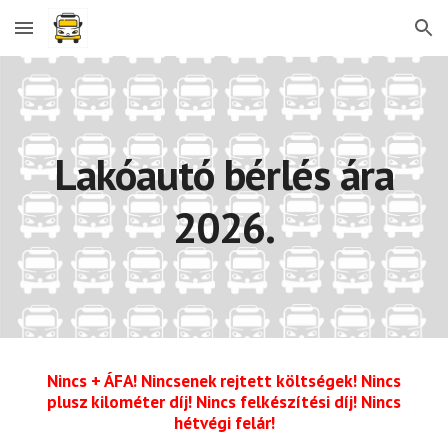
Skip to main content
Skip to navigation
Lakóautó bérlés ára
202
6
.
Nincs + ÁFA! Nincsenek rejtett költségek! Nincs
plusz kilométer díj! Nincs felkészítési díj! Nincs
hétvégi felár!