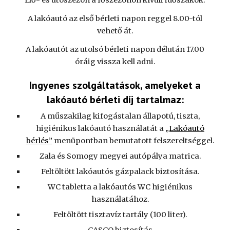
Elő- és utószezon a főszezonon kívüli időszakok.
A lakóautó az első bérleti napon reggel 8.00-tól
vehető át.
A lakóautót az utolsó bérleti napon délután 17.00
óráig vissza kell adni.
Ingyenes szolgáltatások, amelyeket a
lakóautó bérleti díj tartalmaz:
A műszakilag kifogástalan állapotú, tiszta,
higiénikus lakóautó használatát a
„Lakóautó
bérlés”
menüpontban bemutatott felszereltséggel.
Zala és Somogy megyei autópálya matrica.
Feltöltött lakóautós gázpalack biztosítása.
WC tabletta a lakóautós WC higiénikus
használatához.
Feltöltött tisztavíz tartály (100 liter).