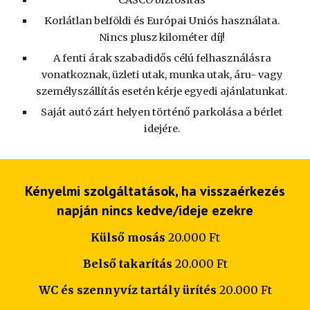
CASCO biztosítás
Korlátlan belföldi és Európai Uniós használata.
Nincs plusz kilométer díj!
A fenti árak szabadidős célú felhasználásra
vonatkoznak, üzleti utak, munka utak, áru- vagy
személyszállítás esetén kérje egyedi ajánlatunkat.
Saját autó zárt helyen történő parkolása a bérlet
idejére.
Kényelmi
szolgáltatások, ha visszaérkezés
napján
nincs kedve/ideje ezekre
K
üls
ő mosás
2
0.000 Ft
B
első takarítás
2
0
.000 Ft
WC és szennyvíz tartály ürítés
2
0
.000 Ft