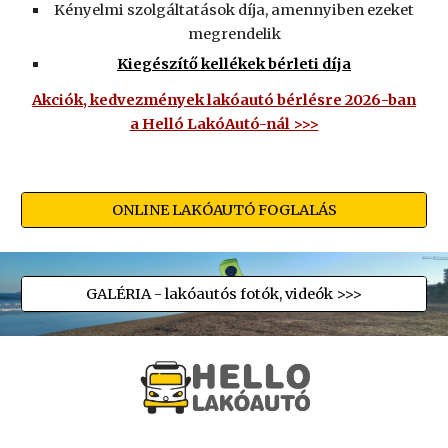
Kényelmi szolgáltatások díja, amennyiben ezeket
megrendelik
Kiegészítő kellékek bérleti díja
Akciók, kedvezmények lakóautó bérlésre 202
6
-b
a
n
a Helló LakóAutó-nál >>>
ONLINE LAKÓAUTÓ FOGLALÁS
GALÉRIA - lakóautós fotók, videók >>>