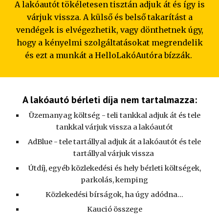
A lakóautót tökéletesen tisztán adjuk át és így is
várjuk vissza. A külső és belső takarítást a
vendégek is elvégezhetik, vagy dönthetnek úgy,
hogy a kényelmi szolgáltatásokat megrendelik
és ezt a munkát a HelloLakóAutóra bízzák.
A lakóautó bérleti díja nem tartalmazza:
Üzemanyag költség - teli tankkal adjuk át és tele
tankkal várjuk vissza a lakóautót
AdBlue - tel
e
tartállyal adjuk át a lakóautót és tele
ta
rtállyal
várjuk vissza
Útdíj, egyéb közlekedési és hely bérleti költségek,
parkolás, kemping
Közlekedési bírságok, ha úgy adódna…
Kaució összege