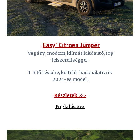
„
Easy
” Citroen Jumper
Vagány
, modern, klímás lakóautó, top
felszereltséggel.
1
-
3
fő részére, külföldi használatra is
202
4
-es modell
Részletek >>>
Foglalás >>>