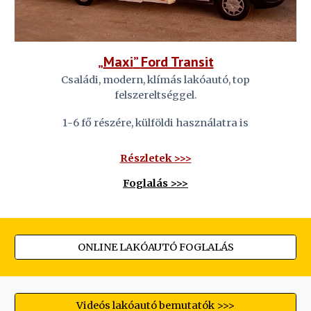
„
Maxi
”
Ford Transit
Családi
, modern, klímás lakóautó, t
op
felszereltséggel.
1
-
6
fő részére,
külföldi
használatra is
Részletek >>>
Foglalás >>>
ONLINE LAKÓAUTÓ FOGLALÁS
Videós lakóautó bemutatók >>>